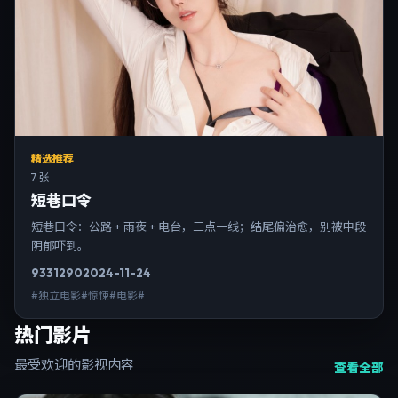
精选推荐
7 张
短巷口令
短巷口令：公路 + 雨夜 + 电台，三点一线；结尾偏治愈，别被中段
阴郁吓到。
9331
290
2024-11-24
#独立电影#惊悚#电影#
热门影片
最受欢迎的影视内容
查看全部