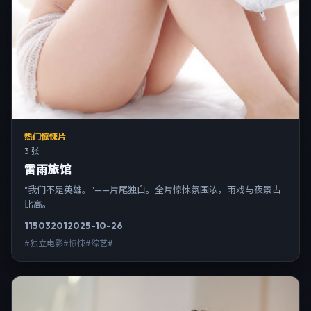
热门惊悚片
3 张
雷雨旅馆
"我们不是英雄。"——片尾独白。全片惊悚氛围浓，雨戏与夜景占
比高。
11503
201
2025-10-26
#独立电影#惊悚#综艺#