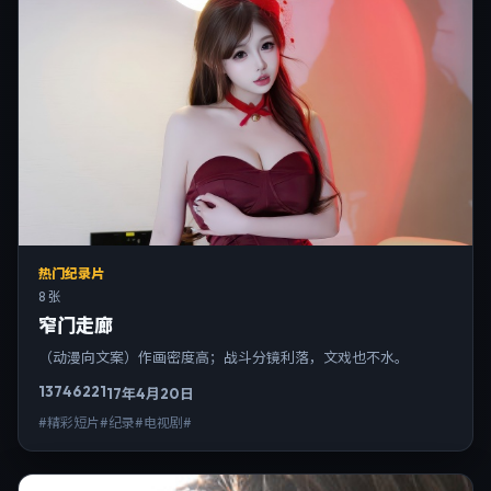
热门纪录片
8 张
窄门走廊
（动漫向文案）作画密度高；战斗分镜利落，文戏也不水。
13746
221
17年4月20日
#精彩短片#纪录#电视剧#