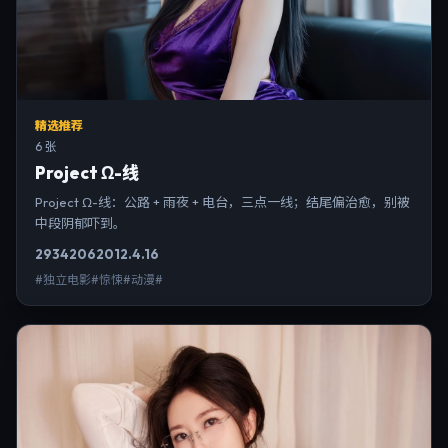
精选推荐
6 张
Project Ω-线
Project Ω-线：公路 + 雨夜 + 电台，三点一线；结尾偏治愈，别被
中段阴郁吓到。
2934
206
2012.4.16
#独立电影#惊悚#动漫#