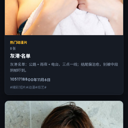
热门动漫片
8 张
灰港·名单
灰港·名单：公路 + 雨夜 + 电台，三点一线；结尾偏治愈，别被中段
阴郁吓到。
10517
188
00年11月6日
#精彩短片#动漫#综艺#