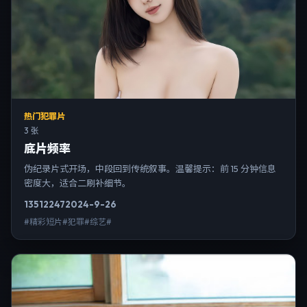
热门犯罪片
3 张
底片频率
伪纪录片式开场，中段回到传统叙事。温馨提示：前 15 分钟信息
密度大，适合二刷补细节。
13512
247
2024-9-26
#精彩短片#犯罪#综艺#