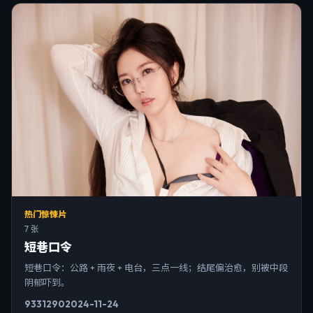
热门惊悚片
7 张
短巷口令
短巷口令：公路 + 雨夜 + 电台，三点一线；结尾偏治愈，别被中段
阴郁吓到。
9331
290
2024-11-24