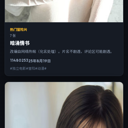
热门冒险片
7 张
暗涌情书
改编自网络热帖（化名处理）。片名不剧透，评论区可能剧透。
11480
253
25年8月19日
#独立电影#冒险#动漫#