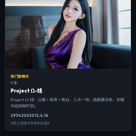
热门惊悚片
6 张
Project Ω-线
Project Ω-线：公路 + 雨夜 + 电台，三点一线；结尾偏治愈，别被
中段阴郁吓到。
2934
206
2012.4.16
#独立电影#惊悚#动漫#