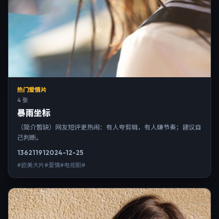
热门爱情片
4 张
暴雨坐标
（简介暂缺）网友短评更热闹：有人夸剪辑，有人嫌节奏；建议自
己判断。
13621
191
2024-12-25
#欧美大片#爱情#电视剧#