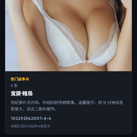
热门战争片
4 张
宽屏·赌局
伪纪录片式开场，中段回到传统叙事。温馨提示：前 15 分钟信息
密度大，适合二刷补细节。
10229
254
2007-6-4
#精彩短片#战争#电影#